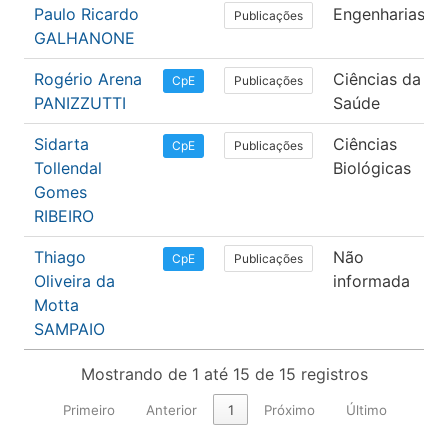
Paulo Ricardo
Engenharias
Publicações
GALHANONE
Rogério Arena
Ciências da
Publicações
CpE
PANIZZUTTI
Saúde
Sidarta
Ciências
Publicações
CpE
Tollendal
Biológicas
Gomes
RIBEIRO
Thiago
Não
Publicações
CpE
Oliveira da
informada
Motta
SAMPAIO
Mostrando de 1 até 15 de 15 registros
Primeiro
Anterior
1
Próximo
Último