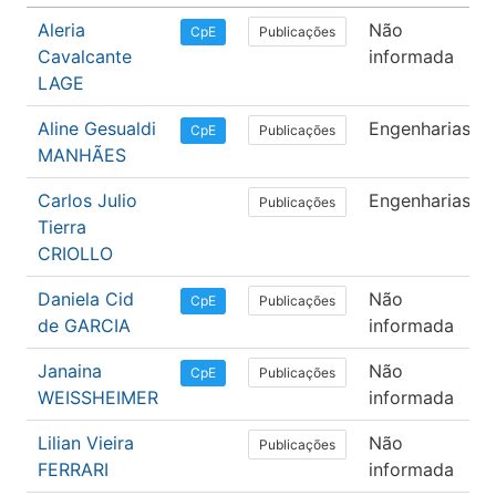
Aleria
Não
Publicações
CpE
Cavalcante
informada
LAGE
Aline Gesualdi
Engenharias
Publicações
CpE
MANHÃES
Carlos Julio
Engenharias
Publicações
Tierra
CRIOLLO
Daniela Cid
Não
Publicações
CpE
de GARCIA
informada
Janaina
Não
Publicações
CpE
WEISSHEIMER
informada
Lilian Vieira
Não
Publicações
FERRARI
informada