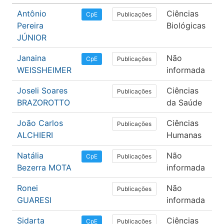
Antônio
Ciências
Fi
Publicações
CpE
Pereira
Biológicas
JÚNIOR
Janaina
Não
Li
Publicações
CpE
WEISSHEIMER
informada
Joseli Soares
Ciências
Fo
Publicações
BRAZOROTTO
da Saúde
João Carlos
Ciências
Ps
Publicações
ALCHIERI
Humanas
Natália
Não
N
Publicações
CpE
Bezerra MOTA
informada
Ronei
Não
Li
Publicações
GUARESI
informada
Sidarta
Ciências
Bi
Publicações
CpE