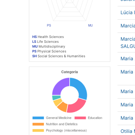
Lúcia
Marci
HS
Health Sciences
Marcia
LS
Life Sciences
SALG
MU
Multidisciplinary
PS
Physical Sciences
SH
Social Sciences & Humanities
Maria
Maria
Maria
Maria
Maria
Otilia