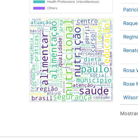
Patri
Raque
Regin
Renat
Rosa 
Rose
Wilso
Mostran