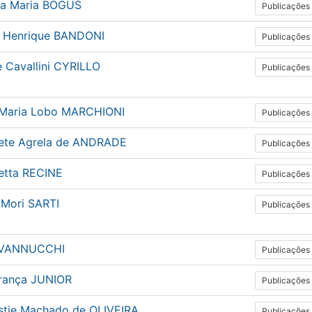
ia Maria BÓGUS
Publicações
l Henrique BANDONI
Publicações
 Cavallini CYRILLO
Publicações
 Maria Lobo MARCHIONI
Publicações
bete Agrela de ANDRADE
Publicações
betta RECINE
Publicações
 Mori SARTI
Publicações
 VANNUCCHI
Publicações
França JUNIOR
Publicações
istie Machado de OLIVEIRA
Publicações