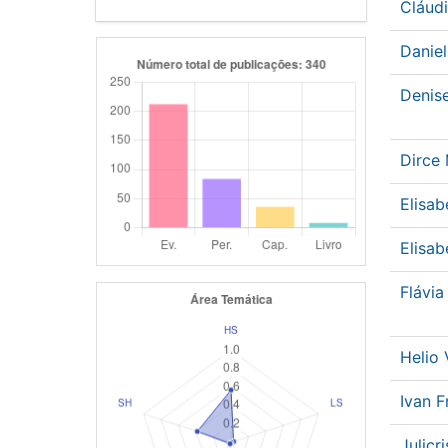
Cláud
Danie
Denise
Dirce
Elisa
Elisa
Flávia
Helio
Ivan 
Julicr