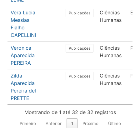
Vera Lucia
Ciências
Edu
Publicações
Messias
Humanas
Fialho
CAPELLINI
Veronica
Ciências
Psi
Publicações
Aparecida
Humanas
PEREIRA
Zilda
Ciências
Psi
Publicações
Aparecida
Humanas
Pereira del
PRETTE
Mostrando de 1 até 32 de 32 registros
Primeiro
Anterior
1
Próximo
Último