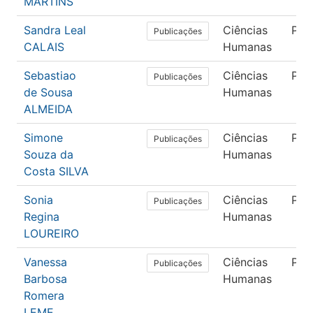
MARTINS
Sandra Leal
Ciências
Psi
Publicações
CALAIS
Humanas
Sebastiao
Ciências
Psi
Publicações
de Sousa
Humanas
ALMEIDA
Simone
Ciências
Psi
Publicações
Souza da
Humanas
Costa SILVA
Sonia
Ciências
Psi
Publicações
Regina
Humanas
LOUREIRO
Vanessa
Ciências
Psi
Publicações
Barbosa
Humanas
Romera
LEME