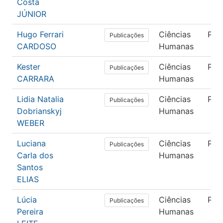
Costa
JÚNIOR
Hugo Ferrari
Ciências
Psi
Publicações
CARDOSO
Humanas
Kester
Ciências
Psi
Publicações
CARRARA
Humanas
Lidia Natalia
Ciências
Psi
Publicações
Dobrianskyj
Humanas
WEBER
Luciana
Ciências
Psi
Publicações
Carla dos
Humanas
Santos
ELIAS
Lúcia
Ciências
Psi
Publicações
Pereira
Humanas