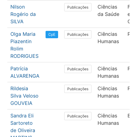
Nilson
Ciências
Fisi
Publicações
Rogério da
da Saúde
e T
SILVA
Ocu
Olga Maria
Ciências
Psi
Publicações
CpE
Piazentin
Humanas
Rolim
RODRIGUES
Patrícia
Ciências
Psi
Publicações
ALVARENGA
Humanas
Rildesia
Ciências
Psi
Publicações
Silva Veloso
Humanas
GOUVEIA
Sandra Eli
Ciências
Edu
Publicações
Sartoreto
Humanas
de Oliveira