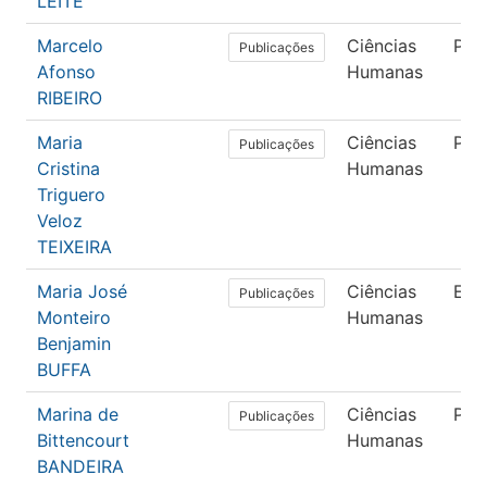
LEITE
Marcelo
Ciências
Psi
Publicações
Afonso
Humanas
RIBEIRO
Maria
Ciências
Psi
Publicações
Cristina
Humanas
Triguero
Veloz
TEIXEIRA
Maria José
Ciências
Edu
Publicações
Monteiro
Humanas
Benjamin
BUFFA
Marina de
Ciências
Psi
Publicações
Bittencourt
Humanas
BANDEIRA