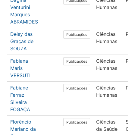
Dagma
Ciências
Psi
Publicações
Venturini
Humanas
Marques
ABRAMIDES
Deisy das
Ciências
Psi
Publicações
Graças de
Humanas
SOUZA
Fabiana
Ciências
Psi
Publicações
Maris
Humanas
VERSUTI
Fabiane
Ciências
Psi
Publicações
Ferraz
Humanas
Silveira
FOGAÇA
Florêncio
Ciências
Saú
Publicações
Mariano da
da Saúde
Col