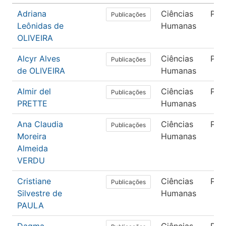
Adriana
Ciências
Psi
Publicações
Leônidas de
Humanas
OLIVEIRA
Alcyr Alves
Ciências
Psi
Publicações
de OLIVEIRA
Humanas
Almir del
Ciências
Psi
Publicações
PRETTE
Humanas
Ana Claudia
Ciências
Psi
Publicações
Moreira
Humanas
Almeida
VERDU
Cristiane
Ciências
Psi
Publicações
Silvestre de
Humanas
PAULA