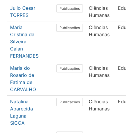
Julio Cesar
Ciências
Educa
Publicações
TORRES
Humanas
Maria
Ciências
Educa
Publicações
Cristina da
Humanas
Silveira
Galan
FERNANDES
Maria do
Ciências
Educa
Publicações
Rosario de
Humanas
Fatima de
CARVALHO
Natalina
Ciências
Educa
Publicações
Aparecida
Humanas
Laguna
SICCA