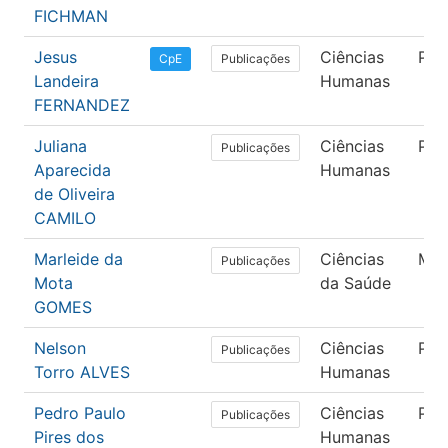
FICHMAN
Jesus
Ciências
Psi
Publicações
CpE
Landeira
Humanas
FERNANDEZ
Juliana
Ciências
Psi
Publicações
Aparecida
Humanas
de Oliveira
CAMILO
Marleide da
Ciências
Med
Publicações
Mota
da Saúde
GOMES
Nelson
Ciências
Psi
Publicações
Torro ALVES
Humanas
Pedro Paulo
Ciências
Psi
Publicações
Pires dos
Humanas