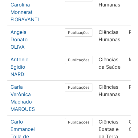
Carolina
Humanas
Monnerat
FIORAVANTI
Angela
Ciências
Psi
Publicações
Donato
Humanas
OLIVA
Antonio
Ciências
Med
Publicações
Egidio
da Saúde
NARDI
Carla
Ciências
Psi
Publicações
Verônica
Humanas
Machado
MARQUES
Carlo
Ciências
Ciê
Publicações
Emmanoel
Exatas e
Com
Tolla de
da Terra