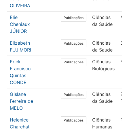
OLIVEIRA
Elie
Ciências
Med
Publicações
Cheniaux
da Saúde
JÚNIOR
Elizabeth
Ciências
Enf
Publicações
FUJIMORI
da Saúde
Erick
Ciências
Fisi
Publicações
Francisco
Biológicas
Quintas
CONDE
Gislane
Ciências
Edu
Publicações
Ferreira de
da Saúde
Físi
MELO
Helenice
Ciências
Psi
Publicações
Charchat
Humanas